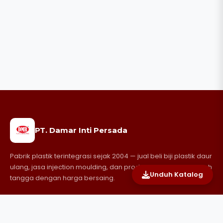
PT. Damar Inti Persada
Pabrik plastik terintegrasi sejak 2004 — jual beli biji plastik daur
ulang, jasa injection moulding, dan produksi perabotan rumah
Unduh Katalog
tangga dengan harga bersaing.
JAM OPERASIONAL
Senin–Jumat
· 08.00–17.00 WIB
Sabtu
· 08.00–14.00 WIB