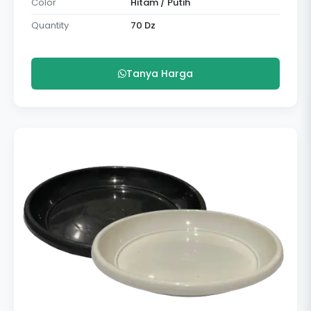
Color
Hitam / Putih
Quantity
70 Dz
Tanya Harga