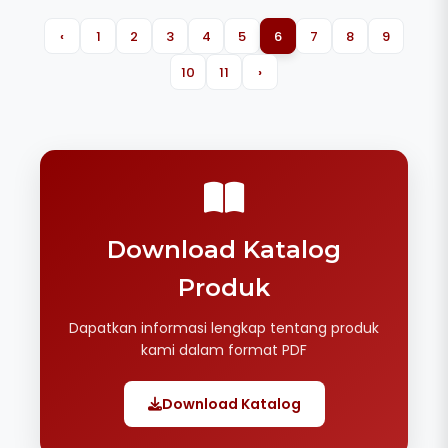
‹
1
2
3
4
5
6
7
8
9
10
11
›
Download Katalog
Produk
Dapatkan informasi lengkap tentang produk
kami dalam format PDF
Download Katalog