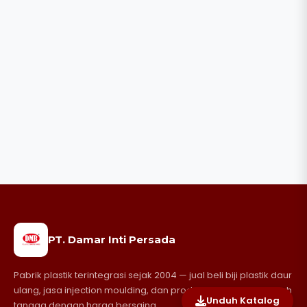
PT. Damar Inti Persada
Pabrik plastik terintegrasi sejak 2004 — jual beli biji plastik daur
ulang, jasa injection moulding, dan produksi perabotan rumah
Unduh Katalog
tangga dengan harga bersaing.