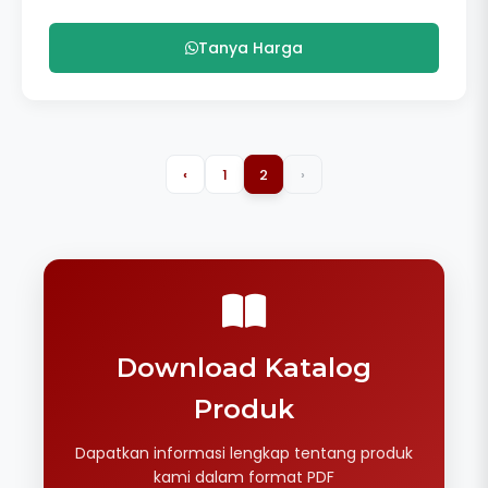
Tanya Harga
‹
1
2
›
Download Katalog
Produk
Dapatkan informasi lengkap tentang produk
kami dalam format PDF