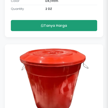
Color
DX/Htm
Quantity
2 DZ
Tanya Harga