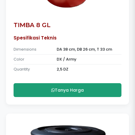
TIMBA 8 GL
Spesifikasi Teknis
Dimensions
DA 38 cm, DB 26 cm, T 33 cm
Color
DX / Army
Quantity
2,5 DZ
Tanya Harga